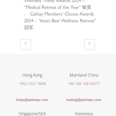
Wellness Travel Awards 2024 –
“Medical Retreat of the Year” 银奖
Cathay Members’ Choice Awards
2024 – “Asia’s Best Wellness Retreat”
冠军
Hong Kong
Mainland China
+852 2521 9608
+86 188 108 09377
linda@petriepr.com
hedvig@petriepr.com
Singapore/SEA
Indonesia