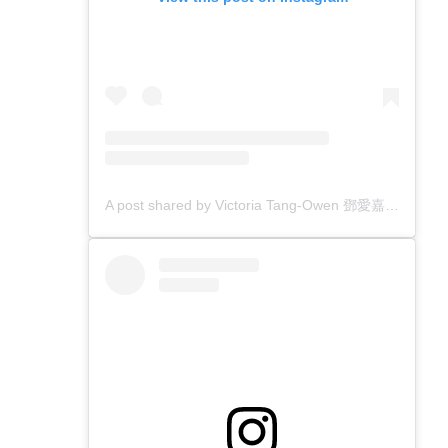
A post shared by Victoria Tang-Owen 鄧愛嘉 (@victoriaxtang)