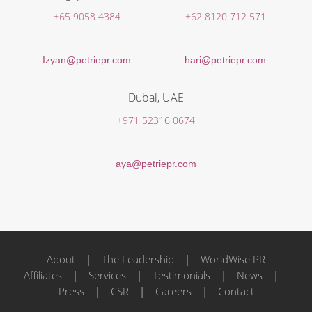
+65 9058 4384
+62 8120 712 571
Izyan@petriepr.com
hari@petriepr.com
Dubai, UAE
+971 52316 0674
aya@petriepr.com
About
|
The Leadership
|
WorldWise PR
Affiliates
|
Services
|
Testimonials
|
News
|
Press
|
CSR
|
Careers
|
Contact