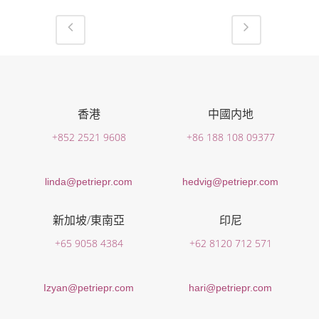
香港
中國内地
+852 2521 9608
+86 188 108 09377
linda@petriepr.com
hedvig@petriepr.com
新加坡/東南亞
印尼
+65 9058 4384
+62 8120 712 571
Izyan@petriepr.com
hari@petriepr.com