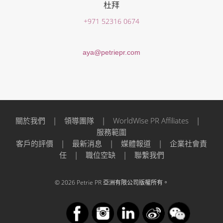
杜拜
+971 52316 0674
aya@petriepr.com
關於我們
|
領導團隊
|
WorldWise PR Affiliates
|
服務範圍
客戶的評價
|
最新消息
|
媒體報道
|
企業社會責
任
|
職位空缺
|
聯繫我們
© 2026 Petrie PR 亞洲有限公司版權所有。