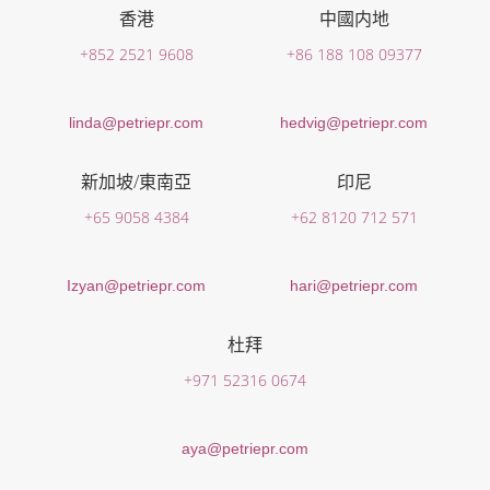
香港
中國内地
+852 2521 9608
+86 188 108 09377
linda@petriepr.com
hedvig@petriepr.com
新加坡/東南亞
印尼
+65 9058 4384
+62 8120 712 571
Izyan@petriepr.com
hari@petriepr.com
杜拜
+971 52316 0674
aya@petriepr.com