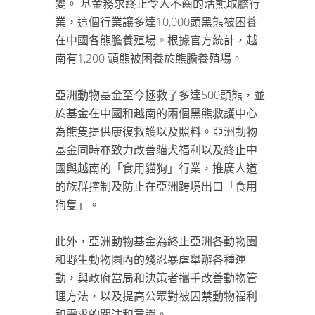
變。 基金務求終止令人不齒的活熊取膽行
業，這個行業讓多達10,000頭黑熊被困養
在中國各熊膽養殖場。根據官方統計，越
南有1,200 頭熊被困養於熊膽養殖場。
亞洲動物基金至今拯救了多達500頭熊，並
於基金在中國和越南的兩個黑熊救護中心
為熊隻提供康復救護以及照料。亞洲動物
基金同時亦致力改善貓犬福利以及終止中
國與越南的「食用貓狗」行業，推廣人道
的族群控制及防止在亞洲跨境出口「食用
狗隻」。
此外，亞洲動物基金為終止亞洲各動物園
和野生動物園內的殘忍暴虐舉辦各種運
動，與政府當局和決策者攜手改善動物管
理方法，以及提高公眾對被囚禁動物福利
和需求的關注和意識。