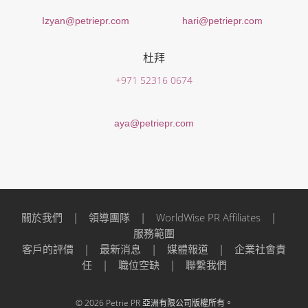
Izyan@petriepr.com
hari@petriepr.com
杜拜
+971 52316 0674
aya@petriepr.com
關於我們
|
領導團隊
|
WorldWise PR Affiliates
|
服務範圍
客戶的評價
|
最新消息
|
媒體報道
|
企業社會責
任
|
職位空缺
|
聯繫我們
© 2026 Petrie PR 亞洲有限公司版權所有。