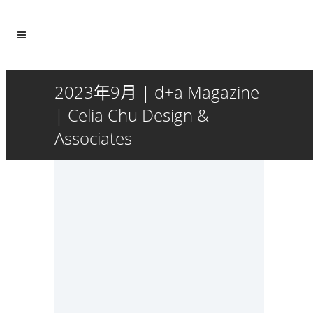
2023年9月 | d+a Magazine
| Celia Chu Design &
Associates