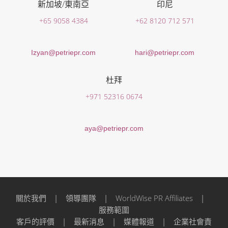
新加坡/東南亞
印尼
+65 9058 4384
+62 8120 712 571
Izyan@petriepr.com
hari@petriepr.com
杜拜
+971 52316 0674
aya@petriepr.com
關於我們
|
領導團隊
|
WorldWise PR Affiliates
|
服務範圍
客戶的評價
|
最新消息
|
媒體報道
|
企業社會責