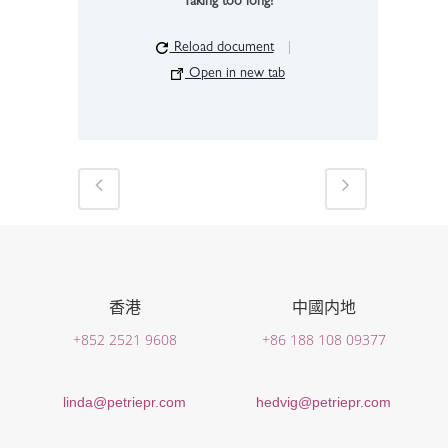
Taking too long?
Reload document
|
Open in new tab
香港
中國内地
+852 2521 9608
+86 188 108 09377
linda@petriepr.com
hedvig@petriepr.com