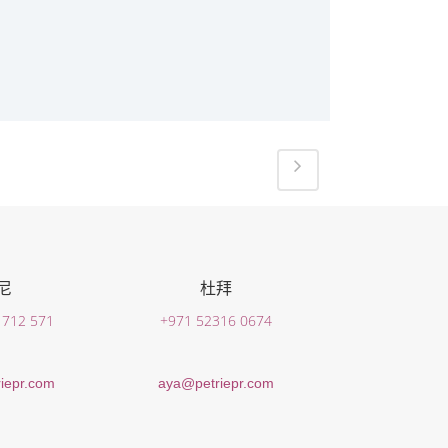
尼
杜拜
 712 571
+971 52316 0674
iepr.com
aya@petriepr.com