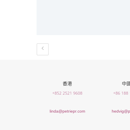
香港
中
+852 2521 9608
+86 188
linda@petriepr.com
hedvig@p