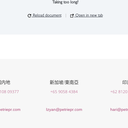
Taking too long?
Reload document
|
Open in new tab
國内地
新加坡/東南亞
印
 108 09377
+65 9058 4384
+62 8120
etriepr.com
Izyan@petriepr.com
hari@petr