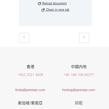
Reload document
|
Open in new tab
香港
中國内地
+852 2521 9608
+86 188 108 09377
linda@petriepr.com
hedvig@petriepr.com
新加坡/東南亞
印尼