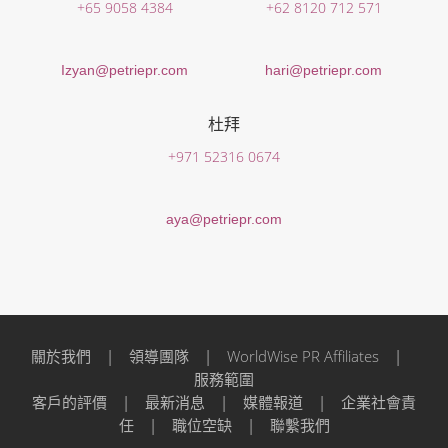
+65 9058 4384
+62 8120 712 571
Izyan@petriepr.com
hari@petriepr.com
杜拜
+971 52316 0674
aya@petriepr.com
關於我們
|
領導團隊
|
WorldWise PR Affiliates
|
服務範圍
客戶的評價
|
最新消息
|
媒體報道
|
企業社會責
任
|
職位空缺
|
聯繫我們