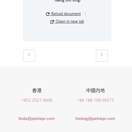
Taking too long?
Reload document
|
Open in new tab
香港
中國内地
+852 2521 9608
+86 188 108 09377
linda@petriepr.com
hedvig@petriepr.com