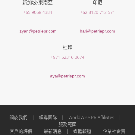
新加坡/東南亞
印尼
+65 9058 4384
+62 8120 712 571
Izyan@petriepr.com
hari@petriepr.com
杜拜
+971 52316 0674
aya@petriepr.com
關於我們
|
領導團隊
|
WorldWise PR Affiliates
|
服務範圍
客戶的評價
|
最新消息
|
媒體報道
|
企業社會責