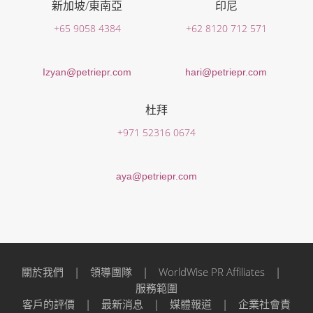
新加坡/東南亞
印尼
+65 9058 4384
+62 8120 712 571
Izyan@petriepr.com
hari@petriepr.com
杜拜
+971 52316 0674
aya@petriepr.com
關於我們
|
領導團隊
|
WorldWise PR Affiliates
|
服務範圍
客戶的評價
|
最新消息
|
媒體報道
|
企業社會責