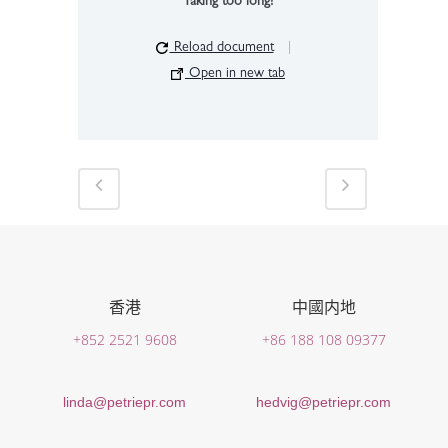
Taking too long?
Reload document
|
Open in new tab
香港
中國内地
+852 2521 9608
+86 188 108 09377
linda@petriepr.com
hedvig@petriepr.com