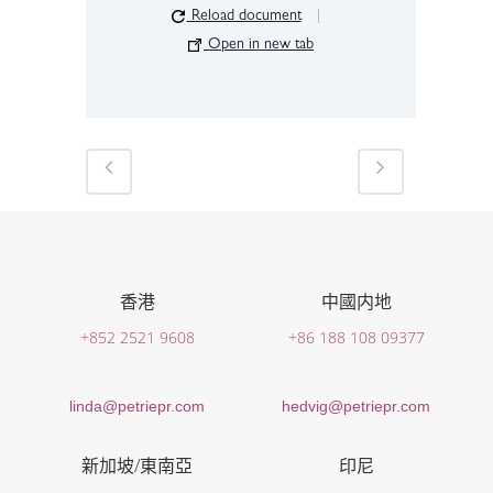
Reload document
|
Open in new tab
香港
中國内地
+852 2521 9608
+86 188 108 09377
linda@petriepr.com
hedvig@petriepr.com
新加坡/東南亞
印尼