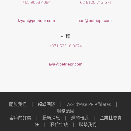
+65 9058 4384
+62 8120 712 571
Izyan@petriepr.com
hari@petriepr.com
杜拜
+971 52316 0674
aya@petriepr.com
關於我們
|
領導團隊
|
WorldWise PR Affiliates
|
服務範圍
客戶的評價
|
最新消息
|
媒體報道
|
企業社會責
任
|
職位空缺
|
聯繫我們