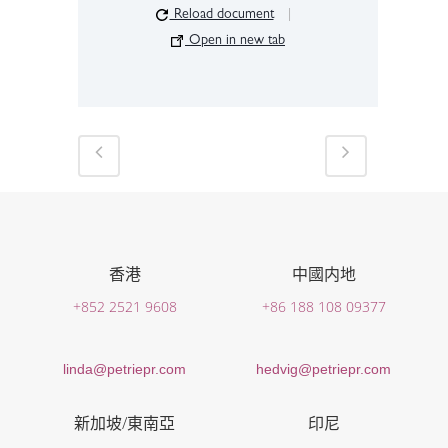
Reload document
|
Open in new tab
香港
中國内地
+852 2521 9608
+86 188 108 09377
linda@petriepr.com
hedvig@petriepr.com
新加坡/東南亞
印尼