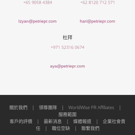
+65 9058 4384
+62 8120 712 571
Izyan@petriepr.com
hari@petriepr.com
杜拜
+971 52316 0674
aya@petriepr.com
關於我們
|
領導團隊
|
WorldWise PR Affiliates
|
服務範圍
客戶的評價
|
最新消息
|
媒體報道
|
企業社會責
任
|
職位空缺
|
聯繫我們