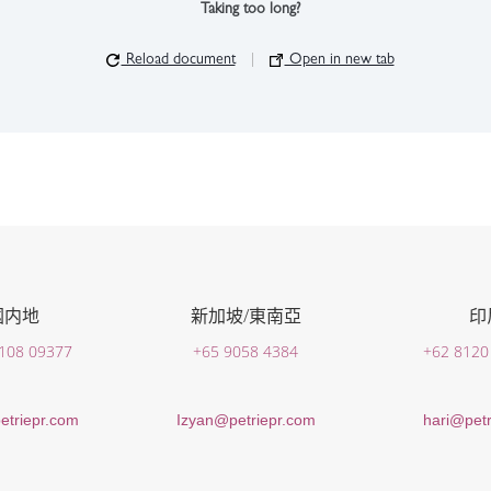
Taking too long?
Reload document
|
Open in new tab
國内地
新加坡/東南亞
印
 108 09377
+65 9058 4384
+62 8120
etriepr.com
Izyan@petriepr.com
hari@petr