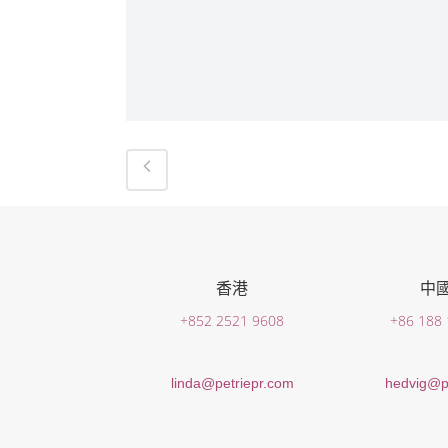
香港
中
+852 2521 9608
+86 188
linda@petriepr.com
hedvig@p