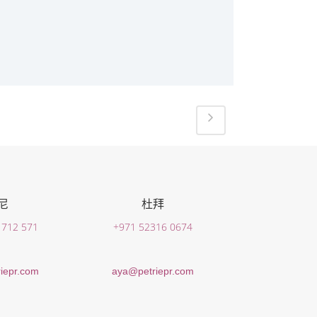
尼
杜拜
 712 571
+971 52316 0674
iepr.com
aya@petriepr.com