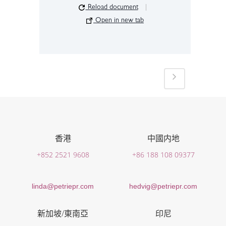
Reload document
|
Open in new tab
香港
中國内地
+852 2521 9608
+86 188 108 09377
linda@petriepr.com
hedvig@petriepr.com
新加坡/東南亞
印尼