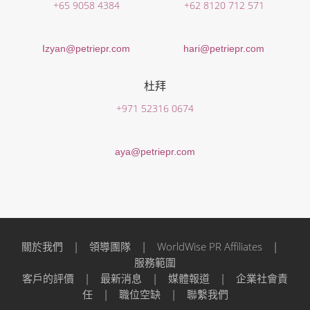
+65 9058 4384
+62 8120 712 571
Izyan@petriepr.com
hari@petriepr.com
杜拜
+971 52316 0674
aya@petriepr.com
關於我們
|
領導團隊
|
WorldWise PR Affiliates
|
服務範圍
客戶的評價
|
最新消息
|
媒體報道
|
企業社會責
任
|
職位空缺
|
聯繫我們