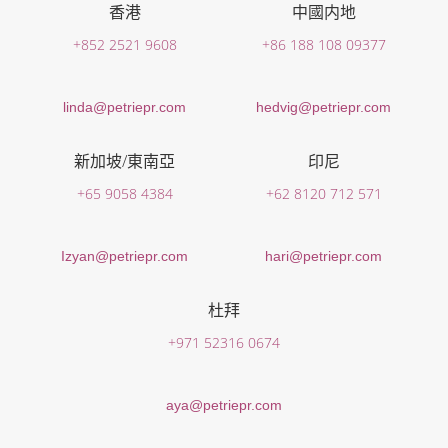
香港
中國内地
+852 2521 9608
+86 188 108 09377
linda@petriepr.com
hedvig@petriepr.com
新加坡/東南亞
印尼
+65 9058 4384
+62 8120 712 571
Izyan@petriepr.com
hari@petriepr.com
杜拜
+971 52316 0674
aya@petriepr.com