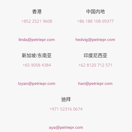
香港
中国内地
+852 2521 9608
+86 188 108 09377
linda@petriepr.com
hedvig@petriepr.com
新加坡/东南亚
印度尼西亚
+65 9058 4384
+62 8120 712 571
Izyan@petriepr.com
hari@petriepr.com
迪拜
+971 52316 0674
aya@petriepr.com