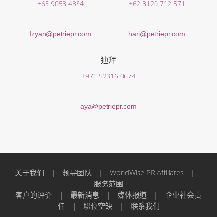
+65 9058 4384
+62 8120 712 571
Izyan@petriepr.com
hari@petriepr.com
迪拜
+971 52316 0674
aya@petriepr.com
关于我们
|
领导团队
|
WorldWise PR Affiliates
|
服务范围
客户的评价
|
最新消息
|
媒体报道
|
企业社会责
任
|
职位空缺
|
联系我们