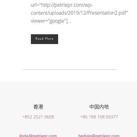
url="http://petriepr.com/wp-
content/uploads/2019/12/Presentation2.pdf"
viewer="google"]...
Read More
香港
中国内地
+852 2521 9608
+86 188 108 09377
linda@petriepr.com
hedvig@petriepr.com