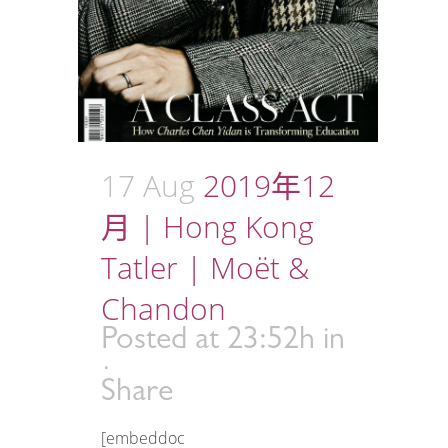
17 Aug
2019年12
月 | Hong Kong
Tatler | Moët &
Chandon
Posted at 23:52h
in
Share
[embeddoc