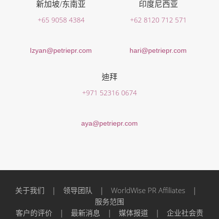
新加坡/东南亚
印度尼西亚
+65 9058 4384
+62 8120 712 571
Izyan@petriepr.com
hari@petriepr.com
迪拜
+971 52316 0674
aya@petriepr.com
关于我们
|
领导团队
|
WorldWise PR Affiliates
|
服务范围
客户的评价
|
最新消息
|
媒体报道
|
企业社会责