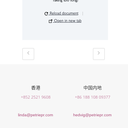
Taking too long?
Reload document
|
Open in new tab
香港
中国内地
+852 2521 9608
+86 188 108 09377
linda@petriepr.com
hedvig@petriepr.com