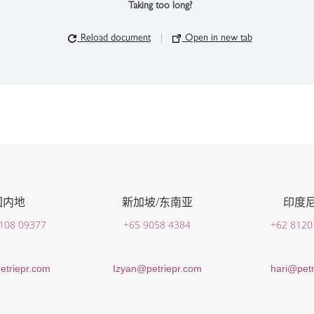
Taking too long?
Reload document
|
Open in new tab
国内地
新加坡/东南亚
印度
 108 09377
+65 9058 4384
+62 8120
etriepr.com
Izyan@petriepr.com
hari@petr