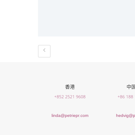
香港
中
+852 2521 9608
+86 188
linda@petriepr.com
hedvig@p