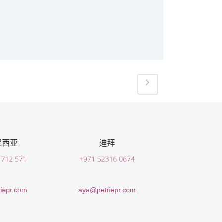
尼西亚
迪拜
 712 571
+971 52316 0674
iepr.com
aya@petriepr.com