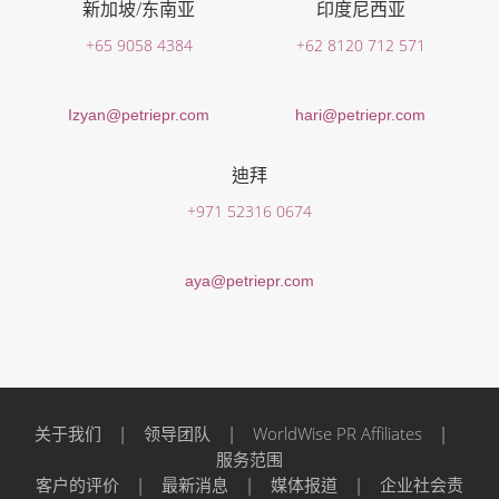
新加坡/东南亚
印度尼西亚
+65 9058 4384
+62 8120 712 571
Izyan@petriepr.com
hari@petriepr.com
迪拜
+971 52316 0674
aya@petriepr.com
关于我们
|
领导团队
|
WorldWise PR Affiliates
|
服务范围
客户的评价
|
最新消息
|
媒体报道
|
企业社会责