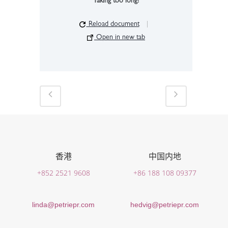
Taking too long?
Reload document
|
Open in new tab
香港
中国内地
+852 2521 9608
+86 188 108 09377
linda@petriepr.com
hedvig@petriepr.com