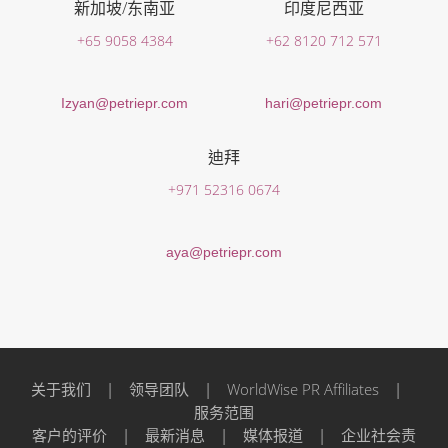
新加坡/东南亚
印度尼西亚
+65 9058 4384
+62 8120 712 571
Izyan@petriepr.com
hari@petriepr.com
迪拜
+971 52316 0674
aya@petriepr.com
关于我们
|
领导团队
|
WorldWise PR Affiliates
|
服务范围
客户的评价
|
最新消息
|
媒体报道
|
企业社会责