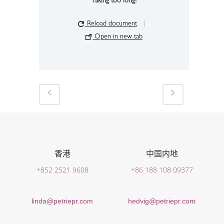
Taking too long?
Reload document
|
Open in new tab
香港
中国内地
+852 2521 9608
+86 188 108 09377
linda@petriepr.com
hedvig@petriepr.com