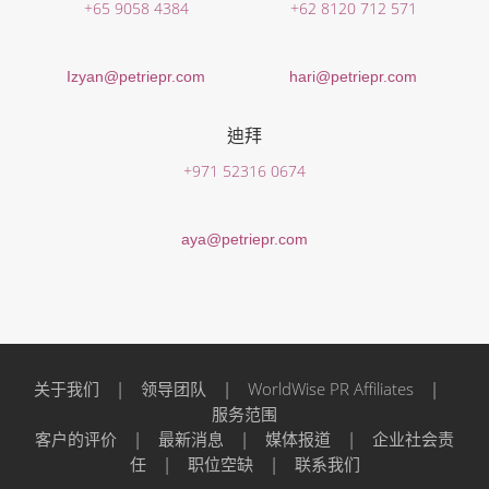
+65 9058 4384
+62 8120 712 571
Izyan@petriepr.com
hari@petriepr.com
迪拜
+971 52316 0674
aya@petriepr.com
关于我们
|
领导团队
|
WorldWise PR Affiliates
|
服务范围
客户的评价
|
最新消息
|
媒体报道
|
企业社会责
任
|
职位空缺
|
联系我们