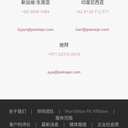
新加坡/东南亚
印度尼西亚
+65 9058 4384
+62 8120 712 571
Izyan@petriepr.com
hari@petriepr.com
迪拜
+971 52316 0674
aya@petriepr.com
关于我们
|
领导团队
|
WorldWise PR Affiliates
|
服务范围
客户的评价
|
最新消息
|
媒体报道
|
企业社会责