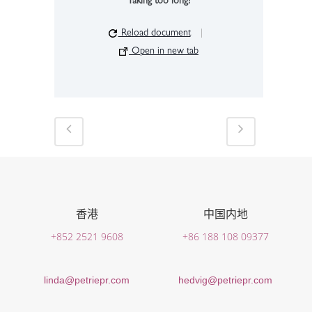
Taking too long?
Reload document
|
Open in new tab
香港
中国内地
+852 2521 9608
+86 188 108 09377
linda@petriepr.com
hedvig@petriepr.com