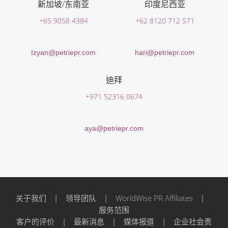
新加坡/东南亚
印度尼西亚
+65 9058 4384
+62 8120 712 571
Izyan@petriepr.com
hari@petriepr.com
迪拜
+971 52316 0674
aya@petriepr.com
关于我们
|
领导团队
|
WorldWise PR Affiliates
|
服务范围
客户的评价
|
最新消息
|
媒体报道
|
企业社会责