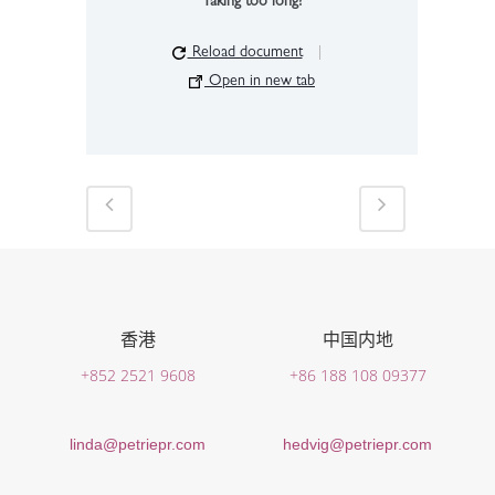
Taking too long?
Reload document
|
Open in new tab
香港
中国内地
+852 2521 9608
+86 188 108 09377
linda@petriepr.com
hedvig@petriepr.com