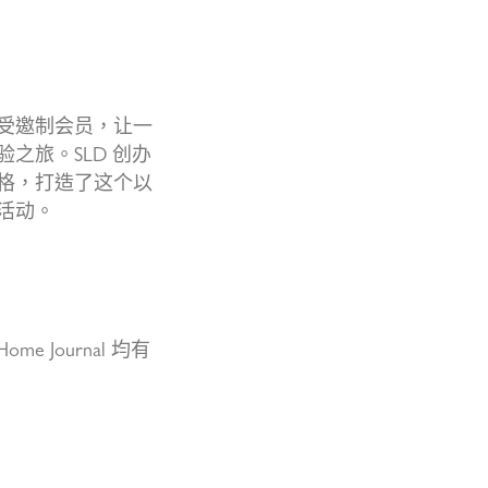
待受邀制会员，让一
之旅。SLD 创办
格，打造了这个以
活动。
n Home Journal 均有