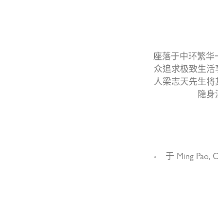
座落于中环繁华一
众追求极致生活
人梁志天先生将
隐身
于 Ming Pao, C