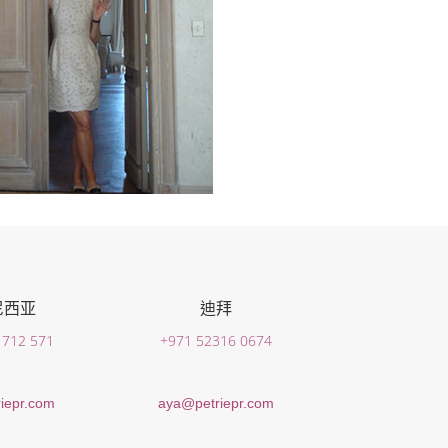
尼西亚
迪拜
 712 571
+971 52316 0674
iepr.com
aya@petriepr.com