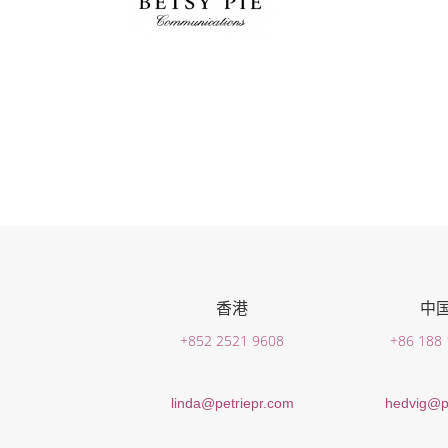
香港
中
+852 2521 9608
+86 188
linda@petriepr.com
hedvig@p